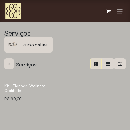
Pular para o conteúdo
​Serviços
curso online
​Serviços
Kit - Planner -Wellness -
Gratitude
R$
99,00